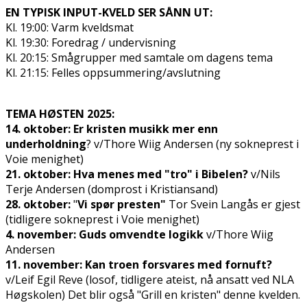
EN TYPISK INPUT-KVELD SER SÅNN UT:
Kl. 19:00: Varm kveldsmat
Kl. 19:30: Foredrag / undervisning
Kl. 20:15: Smågrupper med samtale om dagens tema
Kl. 21:15: Felles oppsummering/avslutning
TEMA HØSTEN 2025:
14. oktober: Er kristen musikk mer enn
underholdning
? v/Thore Wiig Andersen (ny sokneprest i
Voie menighet)
21. oktober: Hva menes med "tro" i Bibelen?
v/Nils
Terje Andersen (domprost i Kristiansand)
28. oktober:
"
Vi spør presten"
Tor Svein Langås er gjest
(tidligere sokneprest i Voie menighet)
4. november:
Guds omvendte logikk
v/Thore Wiig
Andersen
11. november:
Kan troen forsvares med fornuft?
v/Leif Egil Reve (filosof, tidligere ateist, nå ansatt ved NLA
Høgskolen) Det blir også "Grill en kristen" denne kvelden.