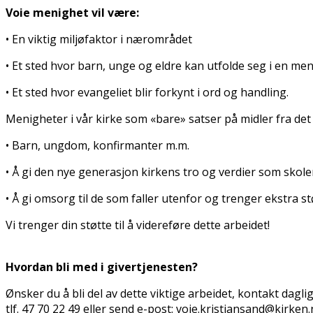
Voie menighet vil være:
• En viktig miljøfaktor i nærområdet
• Et sted hvor barn, unge og eldre kan utfolde seg i en 
• Et sted hvor evangeliet blir forkynt i ord og handling.
Menigheter i vår kirke som «bare» satser på midler fra det 
• Barn, ungdom, konfirmanter m.m.
• Å gi den nye generasjon kirkens tro og verdier som skole
• Å gi omsorg til de som faller utenfor og trenger ekstra st
Vi trenger din støtte til å videreføre dette arbeidet!
Hvordan bli med i givertjenesten?
Ønsker du å bli del av dette viktige arbeidet, kontakt dagli
tlf. 47 70 22 49 eller send e-post: voie.kristiansand@kirken