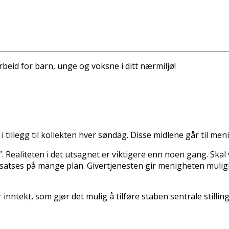
arbeid for barn, unge og voksne i ditt nærmiljø!
 tillegg til kollekten hver søndag. Disse midlene går til me
”. Realiteten i det utsagnet er viktigere enn noen gang. Ska
satses på mange plan. Givertjenesten gir menigheten mulighet
nntekt, som gjør det mulig å tilføre staben sentrale stilling