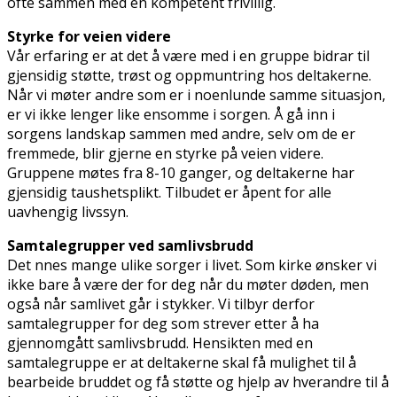
ofte sammen med en kompetent frivillig.
Styrke for veien videre
Vår erfaring er at det å være med i en gruppe bidrar til
gjensidig støtte, trøst og oppmuntring hos deltakerne.
Når vi møter andre som er i noenlunde samme situasjon,
er vi ikke lenger like ensomme i sorgen. Å gå inn i
sorgens landskap sammen med andre, selv om de er
fremmede, blir gjerne en styrke på veien videre.
Gruppene møtes fra 8-10 ganger, og deltakerne har
gjensidig taushetsplikt. Tilbudet er åpent for alle
uavhengig livssyn.
Samtalegrupper ved samlivsbrudd
Det finnes mange ulike sorger i livet. Som kirke ønsker vi
ikke bare å være der for deg når du møter døden, men
også når samlivet går i stykker. Vi tilbyr derfor
samtalegrupper for deg som strever etter å ha
gjennomgått samlivsbrudd. Hensikten med en
samtalegruppe er at deltakerne skal få mulighet til å
bearbeide bruddet og få støtte og hjelp av hverandre til å